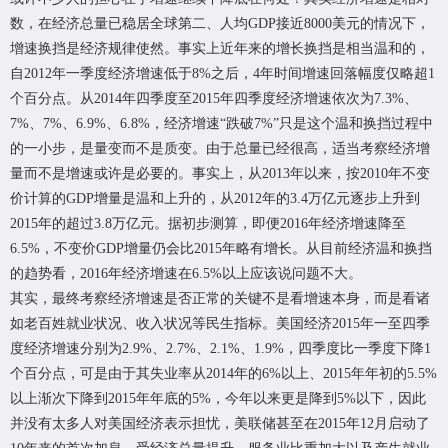
数，在经济总量已稳居全球第二、人均GDP接近8000美元的情况下，
增速换挡是经济规律使然。事实上近年来的增长换挡是相当温和的，
自2012年一季度经济增速低于8%之后，4年时间增速回落幅度仅略超1
个百分点。从2014年四季度至2015年四季度经济增速依次为7.3%、
7%、7%、6.9%、6.8%，经济增速“跌破7%”只是这个温和换挡过程中
的一小步，是量变而不是质变。由于总量已经很高，适当考察经济增
量而不是增速或许是必要的。事实上，从2013年以来，按2010年不变
价计算的GDP增量是温和上升的，从2012年的3.4万亿元逐步上升到
2015年的超过3.8万亿元。据初步测算，即便2016年经济增速降至
6.5%，不变价GDP增量仍会比2015年略有增长。从目前经济温和换挡
的趋势看，2016年经济增速在6.5%以上应该说问题不大。
其实，最终考察经济增速是否正常的关键不是看增速本身，而是看诸
如老百姓就业状况、收入状况等民生指标。美国经济2015年一至四季
度经济增速分别为2.9%、2.7%、2.1%、1.9%，四季度比一季度下降1
个百分点，可是由于其失业率从2014年的6%以上、2015年年初的5.5%
以上渐次下降到2015年年底的5%，今年以来更是降到5%以下，因此
并没有太多人对美国经济表示担忧，美联储甚至在2015年12月启动了