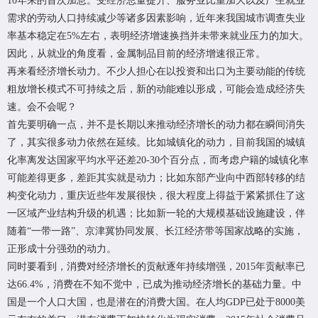
10年来的首次加息。受经济总量提升、服务业比重加大以及产生就业
需求的劳动人口持续减少等诸多因素影响，近年来我国城市调查失业
率基本稳定在5%左右，表明经济增速换挡并未带来就业压力的加大。
因此，从就业的角度看，
金属制品
目前的经济增速很正常。
再来看经济增长动力。不少人担心在以投资和出口为主要动能的传统
粗放增长模式不可持续之后，新的动能难以形成，可能会造成经济失
速。会不会呢？
首先要明确一点，并不是长期以来推动经济增长的动力都在瞬间消失
了，其实很多动力依然在延续。比如城镇化的动力，目前我国的城镇
化率离发达国家平均水平还差20-30个百分点，而考虑户籍的城镇化率
可能差得更多，差距其实就是动力；比如东部产业向中西部转移的结
构变化动力，重庆近些年发展很快，很大程度上得益于紧紧抓住了这
一区域产业结构升级的机遇；比如新一轮的大规模基础设施建设，伴
随着“一带一路”、京津冀协同发展、长江经济带等国家战略的实施，
正形成十分强劲的动力。
同时要看到，消费对经济增长的贡献逐年持续增强，2015年贡献率已
达66.4%，消费在不知不觉中，已成为推动经济增长的基础力量。中
国是一个人口大国，也是潜在的消费大国。在人均GDP已处于8000美