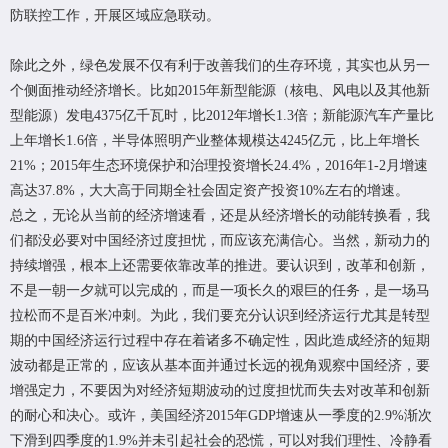
防联控工作，开展区域应急联动。
除此之外，绿色发展不仅有利于改善我们的生存环境，其实也从另一
个侧面推动经济增长。比如2015年新型能源（核电、风电以及其他新
型能源）发电4375亿千瓦时，比2012年增长1.3倍；新能源汽车产量比
上年增长1.6倍，半导体照明产业整体规模达4245亿元，比上年增长
21%；2015年生态环境保护和治理投资增长24.4%，2016年1-2月增速
高达37.8%，大大高于同期全社会固定资产投资10%左右的增速。
总之，无论从当前的经济增速看，还是从经济增长的动能转换看，我
们都没必要对中国经济过度担忧，而应该充满信心。当然，新动力的
持续增强，根本上还需要依靠改革的推进。要认识到，改革和创新，
不是一朝一夕就可以完成的，而是一项长久的艰巨的任务，是一场马
拉松而不是百米冲刺。为此，我们要充分认识到经济运行尤其是转型
期的中国经济运行过程中存在着诸多不确定性，因此造成经济的短期
波动都是正常的，应该从基本面并通过长远的视角观察中国经济，要
增强定力，不要因为对经济短期波动的过度担忧而失去对改革和创新
的耐心和决心。或许，美国经济2015年GDP增速从一季度的2.9%渐次
下滑到四季度的1.9%并未引起社会的恐慌，可以对我们理性、冷静看