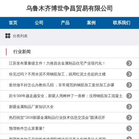
乌鲁木齐博世争昌贸易有限公司
首页
公司
产品
案例
联系我们
分类列表
行业新闻
江苏发布重量级文件！力推昌吉金属制品住宅产业现代化！
你见过吗？不用水泥不用钢筋加工，就用红泥土垒起的土楼
套丝做不好怎么办教你几招 ，非常规范的钢筋加工套丝加工步骤
距今500年越走越安全，新疆人用树种了一座桥：没用钢筋加工混凝土
新疆金属制品厂家知识大全
热烈祝贺“2018新疆金属制品行业技术信息交流会”圆满召开
预埋铁件怎么算重量?