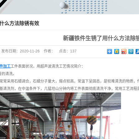
什么方法除锈有效
新疆铁件生锈了用什么方法除
发布日期：
2020-11-26
作者：
点击：
137
件加工
工件表面状况，用超声波清洗工艺情况简介：
膏的清洗。
常常采用石蜡调合，石蜡分子量大，熔点较高，常温下呈固态，是较难清洗的物质，
基清洗剂，在中温条件下，几猛坦山分钟内将工件表面彻底清洗干净，常用工艺流程