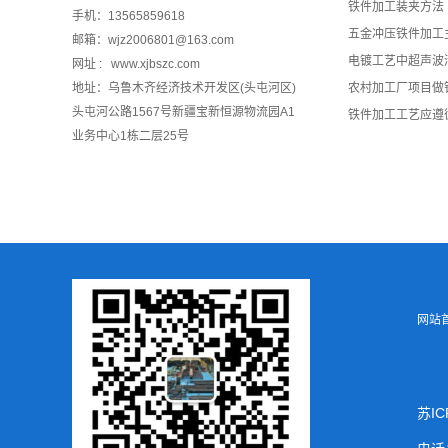
铁件加工装夹方法
手机：13565859618
五金冲压铁件加工
邮箱：wjz2006801@163.com
电镀工艺中超声波
网址 : www.xjbszc.com
地址：乌鲁木齐经济技术开发区(头屯河区)
农村加工厂项目做
头屯河公路1567号新疆宝新恒源物流园A1
铁件加工工艺应遵
业务中心1栋二层25号
网
苏IC