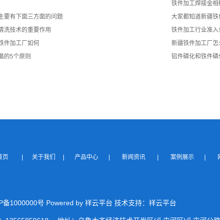
铁件加工焊接金相
主要有下面三方面的问题
大家都知道新疆铁
清洗技术的重要作用
铁件加工行业准入
铁件加工厂如何
新疆铁件加工厂怎
循的5个原则
铝件磷化和铁件磷
站首页
|
关于我们
|
产品中心
|
新闻资讯
|
案例展示
|
P备1000000号 Powered by 祥云平台 技术支持：祥云平台