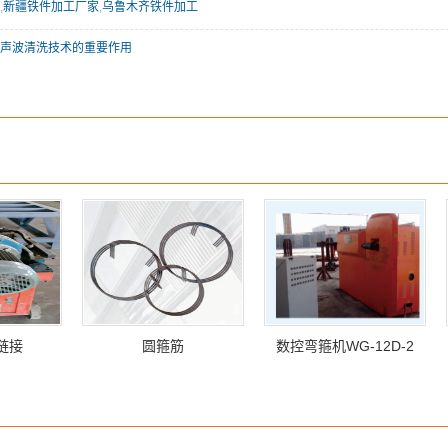
,
新疆铁件加工厂家
,
乌鲁木齐铁件加工
声波清洗技术的重要作用
链接
圆箍筋
数控弯箍机WG-12D-2