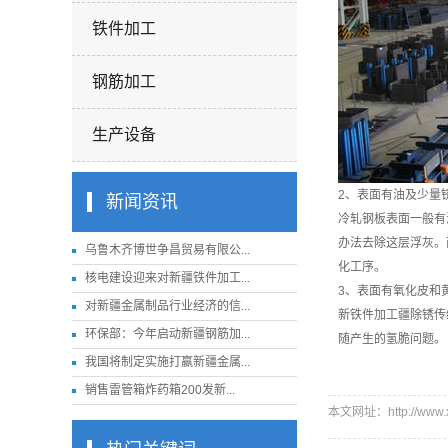
铁件加工
钢筋加工
生产设备
2、表面有油及少量
新闻资讯
冷轧钢板表面一般有
办法去除这层浮灰。
乌鲁木齐博世争昌贸易有限公...
化工序。
核电建设迎来对新疆铁件加工...
3、表面有氧化皮和
对新疆金属制品行业经济的信...
新铁件加工
疆除锈传
环保部：今年启动新疆钢筋加...
随产生的氢脆问题。
我国将制定实施打赢新疆金属...
销售雷管箱炸药箱200发新...
本文网址：http://www.xj