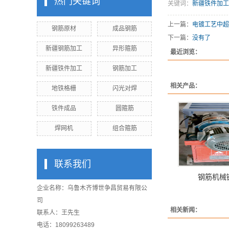
热门关键词
关键词：
新疆铁件加工
上一篇：
电镀工艺中超
钢筋原材
成品钢筋
下一篇：
没有了
新疆钢筋加工
异形箍筋
最近浏览：
新疆铁件加工
钢筋加工
相关产品：
地铁格栅
闪光对焊
铁件成品
圆箍筋
焊网机
组合箍筋
联系我们
钢筋机械
企业名称：乌鲁木齐博世争昌贸易有限公
司
相关新闻：
联系人：王先生
电话：18099263489