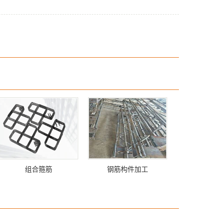
组合箍筋
钢筋构件加工