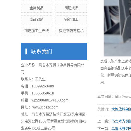
金属制品
钢筋成品
成品钢筋
钢筋加工
钢筋加工生产线
数控钢筋弯箍机
联系我们
之所以能产生上述
企业名称：乌鲁木齐博世争昌贸易有限公
由商品钢筋配送中
司
化，新疆钢筋铁件
联系人：王先生
用。
电话：18099263489
手机：13565859618
本文网址：http://www.xj
邮箱：wjz2006801@163.com
网址 : www.xjbszc.com
关键词：
大炮放料架
地址：乌鲁木齐经济技术开发区(头屯河区)
头屯河公路1567号新疆宝新恒源物流园A1
上一篇：
乌鲁木齐钢
业务中心1栋二层25号
下一篇：
乌鲁木齐闪