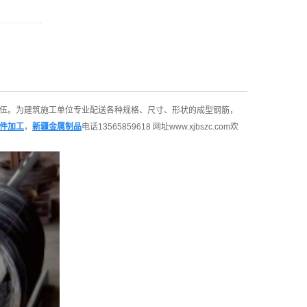
伍。为建筑施工单位专业配送各种规格、尺寸、形状的成型钢筋，
件加工
，
新疆金属制品
电话13565859618 网址
www.xjbszc.com欢