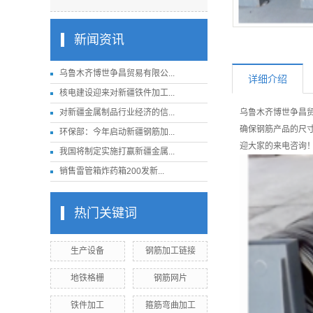
新闻资讯
乌鲁木齐博世争昌贸易有限公...
详细介绍
核电建设迎来对新疆铁件加工...
对新疆金属制品行业经济的信...
乌鲁木齐博世争昌
确保钢筋产品的尺
环保部：今年启动新疆钢筋加...
迎大家的来电咨询
我国将制定实施打赢新疆金属...
销售雷管箱炸药箱200发新...
热门关键词
生产设备
钢筋加工链接
地铁格栅
钢筋网片
铁件加工
箍筋弯曲加工